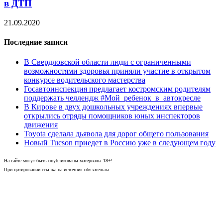
в ДТП
21.09.2020
Последние записи
В Свердловской области люди с ограниченными
возможностями здоровья приняли участие в открытом
конкурсе водительского мастерства
Госавтоинспекция предлагает костромским родителям
поддержать челлендж #Мой_ребенок_в_автокресле
В Кирове в двух дошкольных учреждениях впервые
открылись отряды помощников юных инспекторов
движения
Toyota сделала дьявола для дорог общего пользования
Новый Tucson приедет в Россию уже в следующем году
На сайте могут быть опубликованы материалы 18+!
При цитировании ссылка на источник обязательна.