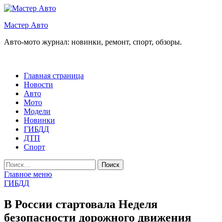
Перейти
к
Мастер Авто
содержимому
Авто-мото журнал: новинки, ремонт, спорт, обзоры.
Главная страница
Новости
Авто
Мото
Модели
Новинки
ГИБДД
ДТП
Спорт
Найти:
Главное меню
ГИБДД
В России стартовала Неделя
безопасности дорожного движения