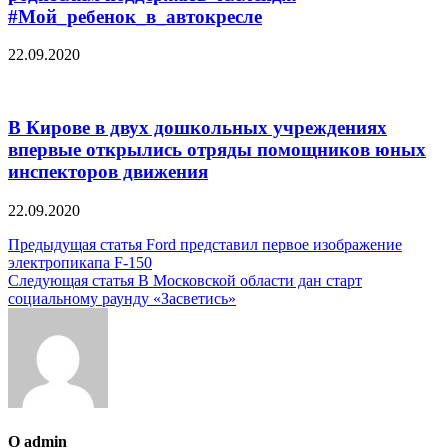
#Мой_ребенок_в_автокресле
22.09.2020
В Кирове в двух дошкольных учреждениях
впервые открылись отряды помощников юных
инспекторов движения
22.09.2020
Навигация
Предыдущая статья
Ford представил первое изображение
электропикапа F-150
по
Следующая статья
В Московской области дан старт
записям
социальному раунду «Засветись»
О admin